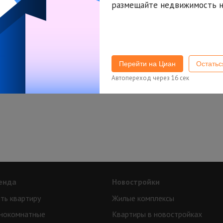
размещайте недвижимость н
Попробуйте изменить параметры поиска
или
подписаться на новые объявления
Перейти на Циан
Остать
Автопереход через
16
сек
енда
Новостройки
ть квартиру
Жилые комплексы
нокомнатные
Квартиры в новостройках