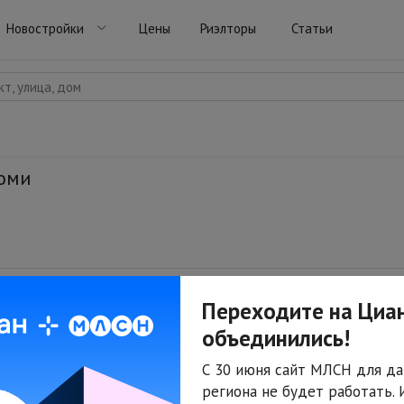
Новостройки
Цены
Риэлторы
Статьи
т, улица, дом
Коми
Переходите на Циан
объединились!
С 30 июня сайт МЛСН для да
По вашему запросу ничего не найдено.
региона не будет работать.