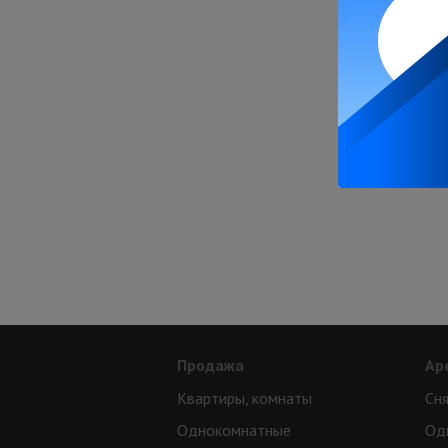
Продажа
Ар
Квартиры, комнаты
Сня
Однокомнатные
Од