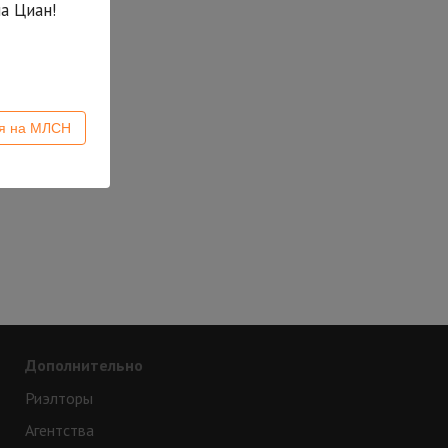
а Циан!
ся на МЛСН
Дополнительно
Риэлторы
Агентства