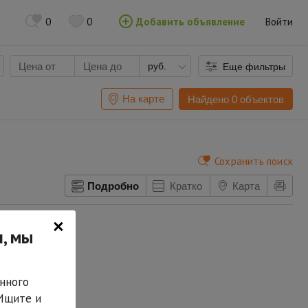
0
0
Добавить объявление
Войти
руб.
Еще фильтры
На карте
Найдено 0 объектов
Сохранить поиск
Подробно
Кратко
Карта
×
, мы
нного
 Ищите и