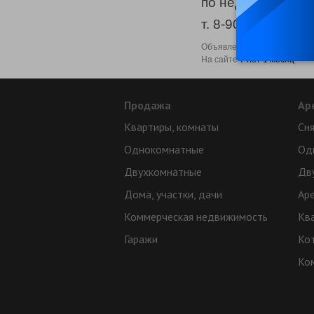
по недвижимости
т. 8-908-711-30-0
Объявлений на сайте
нет
На сайте
7 лет 1 месяц
Продажа
Ар
Квартиры, комнаты
Сня
Однокомнатные
Од
Двухкомнатные
Дв
Дома, участки, дачи
Ар
Коммерческая недвижимость
Кв
Гаражи
Ко
Ко