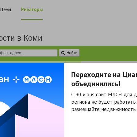
Цены
Риэлторы
ости в Коми
Найти
Аренда
Коммерческая
Гаражи
Переходите на Циа
объединились!
С 30 июня сайт МЛСН для д
региона не будет работать
Сусукайло
размещайте недвижимость 
Ольга
Николаевна
Специалист