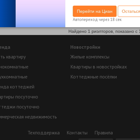
7
Перейти на Циан
Остатьс
Автопереход через
18
сек
Найдено 1 риэлторов, показано с 
енда
Новостройки
ть квартиру
Жилые комплексы
нокомнатные
Квартиры в новостройках
ухкомнатные
Коттеджные посёлки
енда коттеджей
артиры посуточно
ттеджи посуточно
ммерческая недвижимость
Техподдержка
Контакты
Правила