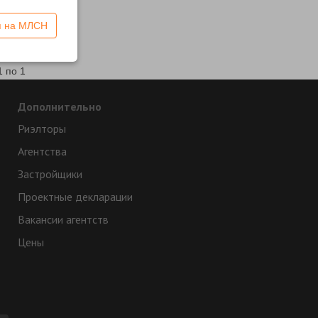
я на МЛСН
1 по 1
Дополнительно
Риэлторы
Агентства
Застройщики
Проектные декларации
Вакансии агентств
Цены