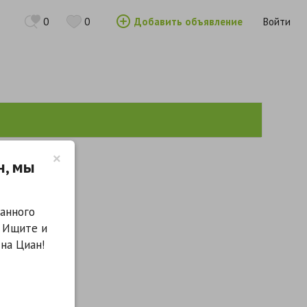
0
0
Добавить объявление
Войти
×
н, мы
анного
. Ищите и
на Циан!